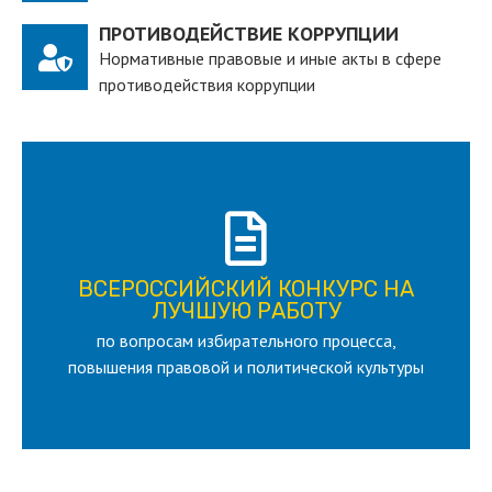
ПРОТИВОДЕЙСТВИЕ КОРРУПЦИИ
Нормативные правовые и иные акты в сфере
противодействия коррупции
ПОДРОБНЕЕ
ВСЕРОССИЙСКИЙ КОНКУРС НА
для лица старше 18 и моложе 35 лет
ЛУЧШУЮ РАБОТУ
по вопросам избирательного процесса,
ЛУЧШУЮ РАБОТУ
ВСЕРОССИЙСКИЙ КОНКУРС НА
повышения правовой и политической культуры