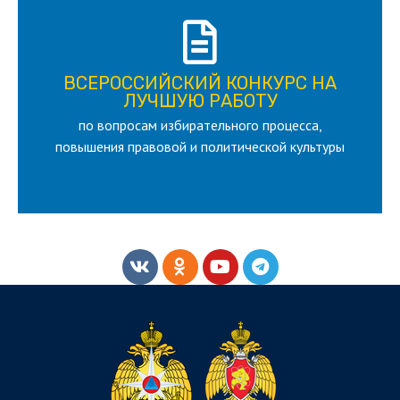
ПОДРОБНЕЕ
ВСЕРОССИЙСКИЙ КОНКУРС НА
для лица старше 18 и моложе 35 лет
ЛУЧШУЮ РАБОТУ
по вопросам избирательного процесса,
ЛУЧШУЮ РАБОТУ
ВСЕРОССИЙСКИЙ КОНКУРС НА
повышения правовой и политической культуры