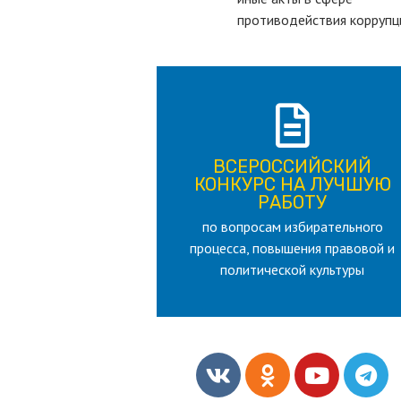
противодействия коррупц
ПОДРОБНЕЕ
ВСЕРОССИЙСКИЙ
лет
КОНКУРС НА ЛУЧШУЮ
для лица старше 18 и моложе 35
РАБОТУ
по вопросам избирательного
РАБОТУ
процесса, повышения правовой и
КОНКУРС НА ЛУЧШУЮ
ВСЕРОССИЙСКИЙ
политической культуры