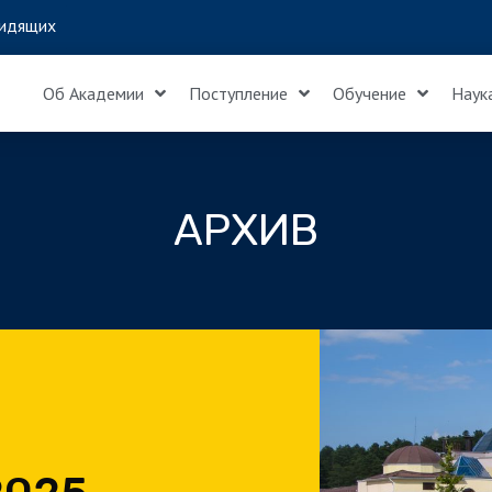
идящих
Об Академии
Поступление
Обучение
Наук
АРХИВ