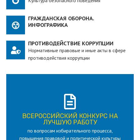
Культура безопасного поведения
ГРАЖДАНСКАЯ ОБОРОНА.
ИНФОГРАФИКА
ПРОТИВОДЕЙСТВИЕ КОРРУПЦИИ
Нормативные правовые и иные акты в сфере
противодействия коррупции
ПОДРОБНЕЕ
ВСЕРОССИЙСКИЙ КОНКУРС НА
для лица старше 18 и моложе 35 лет
ЛУЧШУЮ РАБОТУ
по вопросам избирательного процесса,
ЛУЧШУЮ РАБОТУ
ВСЕРОССИЙСКИЙ КОНКУРС НА
повышения правовой и политической культуры