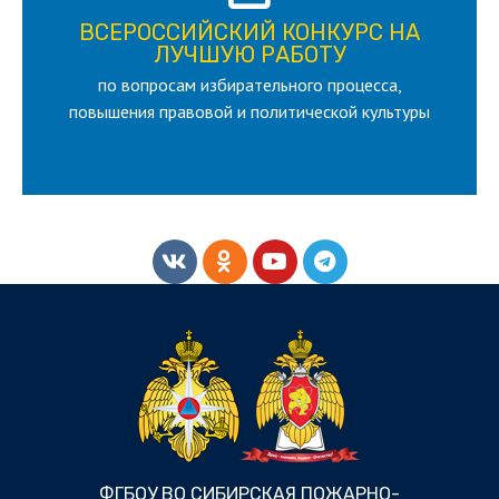
ВСЕРОССИЙСКИЙ КОНКУРС НА
для лица старше 18 и моложе 35 лет
ЛУЧШУЮ РАБОТУ
по вопросам избирательного процесса,
ЛУЧШУЮ РАБОТУ
ВСЕРОССИЙСКИЙ КОНКУРС НА
повышения правовой и политической культуры
ФГБОУ ВО СИБИРСКАЯ ПОЖАРНО-