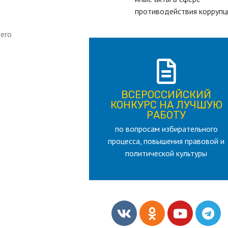
противодействия коррупц
ьего
ПОДРОБНЕЕ
ВСЕРОССИЙСКИЙ
лет
КОНКУРС НА ЛУЧШУЮ
для лица старше 18 и моложе 35
РАБОТУ
по вопросам избирательного
РАБОТУ
процесса, повышения правовой и
КОНКУРС НА ЛУЧШУЮ
ВСЕРОССИЙСКИЙ
политической культуры