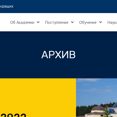
идящих
Об Академии
Поступление
Обучение
Наук
АРХИВ