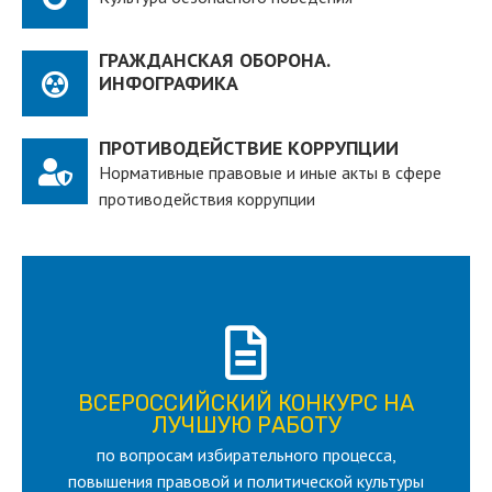
ГРАЖДАНСКАЯ ОБОРОНА.
ИНФОГРАФИКА
ПРОТИВОДЕЙСТВИЕ КОРРУПЦИИ
Нормативные правовые и иные акты в сфере
противодействия коррупции
ПОДРОБНЕЕ
ВСЕРОССИЙСКИЙ КОНКУРС НА
для лица старше 18 и моложе 35 лет
ЛУЧШУЮ РАБОТУ
по вопросам избирательного процесса,
ЛУЧШУЮ РАБОТУ
ВСЕРОССИЙСКИЙ КОНКУРС НА
повышения правовой и политической культуры