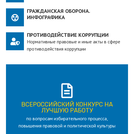
ГРАЖДАНСКАЯ ОБОРОНА.
ИНФОГРАФИКА
ПРОТИВОДЕЙСТВИЕ КОРРУПЦИИ
Нормативные правовые и иные акты в сфере
противодействия коррупции
ПОДРОБНЕЕ
ВСЕРОССИЙСКИЙ КОНКУРС НА
для лица старше 18 и моложе 35 лет
ЛУЧШУЮ РАБОТУ
по вопросам избирательного процесса,
ЛУЧШУЮ РАБОТУ
ВСЕРОССИЙСКИЙ КОНКУРС НА
повышения правовой и политической культуры