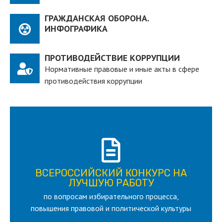
ГРАЖДАНСКАЯ ОБОРОНА.
ИНФОГРАФИКА
ПРОТИВОДЕЙСТВИЕ КОРРУПЦИИ
Нормативные правовые и иные акты в сфере
противодействия коррупции
ПОДРОБНЕЕ
ВСЕРОССИЙСКИЙ КОНКУРС НА
для лица старше 18 и моложе 35 лет
ЛУЧШУЮ РАБОТУ
по вопросам избирательного процесса,
ЛУЧШУЮ РАБОТУ
ВСЕРОССИЙСКИЙ КОНКУРС НА
повышения правовой и политической культуры