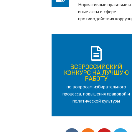
Нормативные правовые и
иные акты в сфере
противодействия коррупц
ПОДРОБНЕЕ
ВСЕРОССИЙСКИЙ
лет
КОНКУРС НА ЛУЧШУЮ
для лица старше 18 и моложе 35
РАБОТУ
по вопросам избирательного
РАБОТУ
процесса, повышения правовой и
КОНКУРС НА ЛУЧШУЮ
ВСЕРОССИЙСКИЙ
политической культуры