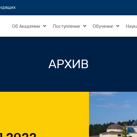
идящих
Об Академии
Поступление
Обучение
Наук
АРХИВ