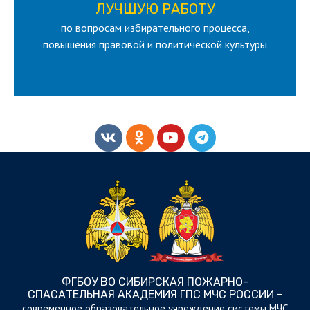
для лица старше 18 и моложе 35 лет
ЛУЧШУЮ РАБОТУ
по вопросам избирательного процесса,
ЛУЧШУЮ РАБОТУ
ВСЕРОССИЙСКИЙ КОНКУРС НА
повышения правовой и политической культуры
ФГБОУ ВО СИБИРСКАЯ ПОЖАРНО-
СПАСАТЕЛЬНАЯ АКАДЕМИЯ ГПС МЧС РОССИИ -
cовременное образовательное учреждение системы МЧС