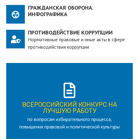
ГРАЖДАНСКАЯ ОБОРОНА.
ИНФОГРАФИКА
ПРОТИВОДЕЙСТВИЕ КОРРУПЦИИ
Нормативные правовые и иные акты в сфере
противодействия коррупции
ПОДРОБНЕЕ
ВСЕРОССИЙСКИЙ КОНКУРС НА
для лица старше 18 и моложе 35 лет
ЛУЧШУЮ РАБОТУ
по вопросам избирательного процесса,
ЛУЧШУЮ РАБОТУ
ВСЕРОССИЙСКИЙ КОНКУРС НА
повышения правовой и политической культуры