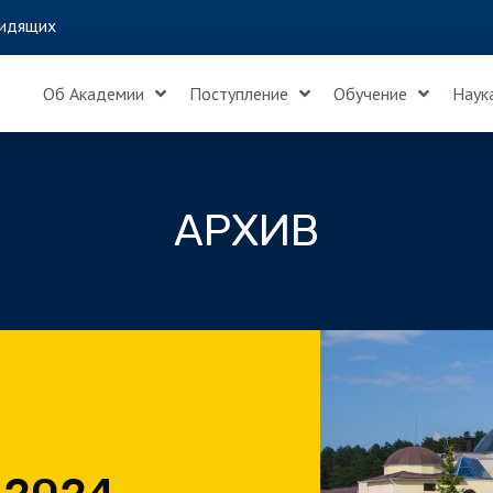
идящих
Об Академии
Поступление
Обучение
Наук
АРХИВ