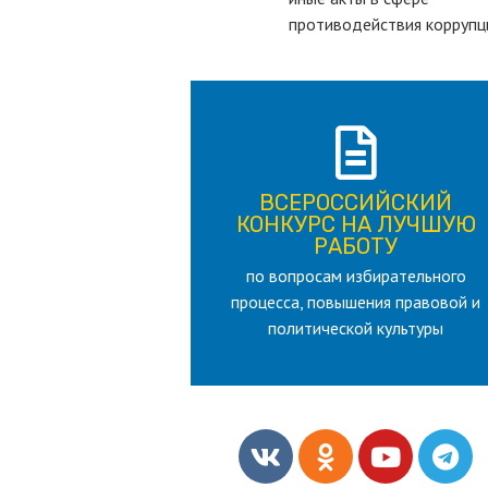
противодействия коррупц
ПОДРОБНЕЕ
ВСЕРОССИЙСКИЙ
лет
КОНКУРС НА ЛУЧШУЮ
для лица старше 18 и моложе 35
РАБОТУ
по вопросам избирательного
РАБОТУ
процесса, повышения правовой и
КОНКУРС НА ЛУЧШУЮ
ВСЕРОССИЙСКИЙ
политической культуры