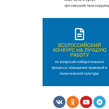
противодействия коррупц
ПОДРОБНЕЕ
ВСЕРОССИЙСКИЙ
лет
КОНКУРС НА ЛУЧШУЮ
для лица старше 18 и моложе 35
РАБОТУ
по вопросам избирательного
РАБОТУ
процесса, повышения правовой и
КОНКУРС НА ЛУЧШУЮ
ВСЕРОССИЙСКИЙ
политической культуры