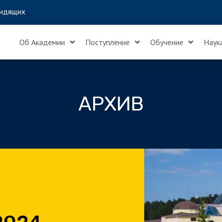
идящих
Об Академии
Поступление
Обучение
Наук
АРХИВ