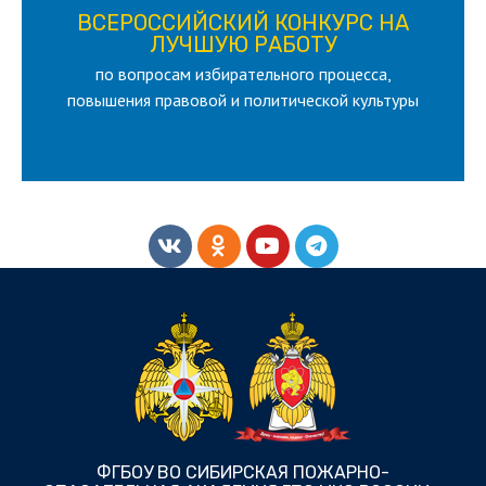
ВСЕРОССИЙСКИЙ КОНКУРС НА
для лица старше 18 и моложе 35 лет
ЛУЧШУЮ РАБОТУ
по вопросам избирательного процесса,
ЛУЧШУЮ РАБОТУ
ВСЕРОССИЙСКИЙ КОНКУРС НА
повышения правовой и политической культуры
ФГБОУ ВО СИБИРСКАЯ ПОЖАРНО-