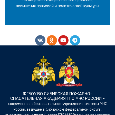
ЛУЧШУЮ РАБОТУ
ВСЕРОССИЙСКИЙ КОНКУРС НА
повышения правовой и политической культуры
ФГБОУ ВО СИБИРСКАЯ ПОЖАРНО-
СПАСАТЕЛЬНАЯ АКАДЕМИЯ ГПС МЧС РОССИИ -
cовременное образовательное учреждение системы МЧС
России, ведущее в Сибирском федеральном округе,
выполняющее кадровый заказ ГПС МЧС России по подготовке