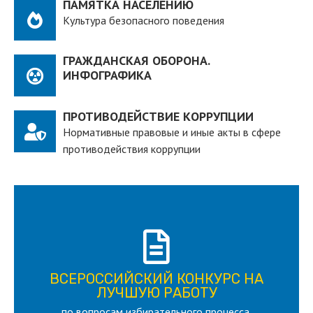
ПАМЯТКА НАСЕЛЕНИЮ
Культура безопасного поведения
ГРАЖДАНСКАЯ ОБОРОНА.
ИНФОГРАФИКА
ПРОТИВОДЕЙСТВИЕ КОРРУПЦИИ
Нормативные правовые и иные акты в сфере
противодействия коррупции
ПОДРОБНЕЕ
ВСЕРОССИЙСКИЙ КОНКУРС НА
для лица старше 18 и моложе 35 лет
ЛУЧШУЮ РАБОТУ
по вопросам избирательного процесса,