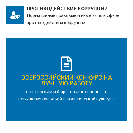
ПРОТИВОДЕЙСТВИЕ КОРРУПЦИИ
Нормативные правовые и иные акты в сфере
противодействия коррупции
ПОДРОБНЕЕ
ВСЕРОССИЙСКИЙ КОНКУРС НА
для лица старше 18 и моложе 35 лет
ЛУЧШУЮ РАБОТУ
по вопросам избирательного процесса,
ЛУЧШУЮ РАБОТУ
ВСЕРОССИЙСКИЙ КОНКУРС НА
повышения правовой и политической культуры