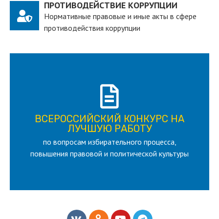
ПРОТИВОДЕЙСТВИЕ КОРРУПЦИИ
Нормативные правовые и иные акты в сфере
противодействия коррупции
ПОДРОБНЕЕ
ВСЕРОССИЙСКИЙ КОНКУРС НА
для лица старше 18 и моложе 35 лет
ЛУЧШУЮ РАБОТУ
по вопросам избирательного процесса,
ЛУЧШУЮ РАБОТУ
ВСЕРОССИЙСКИЙ КОНКУРС НА
повышения правовой и политической культуры