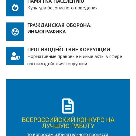
ПАМЯТКА НАСЕЛЕНИЮ
Культура безопасного поведения
ГРАЖДАНСКАЯ ОБОРОНА.
ИНФОГРАФИКА
ПРОТИВОДЕЙСТВИЕ КОРРУПЦИИ
Нормативные правовые и иные акты в сфере
противодействия коррупции
ПОДРОБНЕЕ
ВСЕРОССИЙСКИЙ КОНКУРС НА
для лица старше 18 и моложе 35 лет
ЛУЧШУЮ РАБОТУ
по вопросам избирательного процесса,
ЛУЧШУЮ РАБОТУ