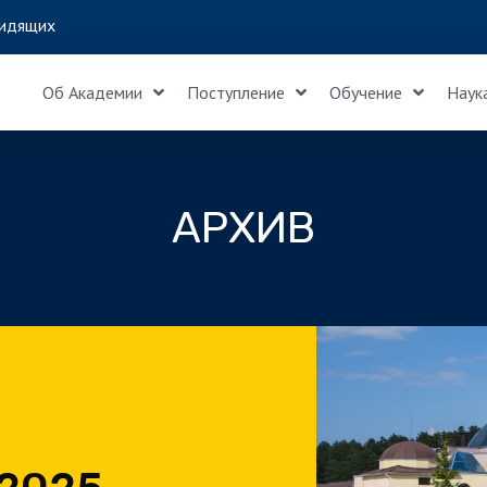
идящих
Об Академии
Поступление
Обучение
Наук
АРХИВ