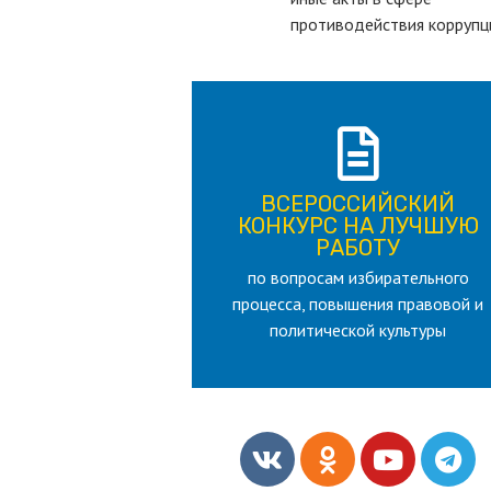
противодействия коррупц
ПОДРОБНЕЕ
ВСЕРОССИЙСКИЙ
лет
КОНКУРС НА ЛУЧШУЮ
для лица старше 18 и моложе 35
РАБОТУ
по вопросам избирательного
РАБОТУ
процесса, повышения правовой и
КОНКУРС НА ЛУЧШУЮ
ВСЕРОССИЙСКИЙ
политической культуры