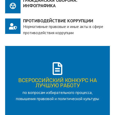
ГРАЖДАНСКАЯ ОБОРОНА.
ИНФОГРАФИКА
ПРОТИВОДЕЙСТВИЕ КОРРУПЦИИ
Нормативные правовые и иные акты в сфере
противодействия коррупции
ПОДРОБНЕЕ
ВСЕРОССИЙСКИЙ КОНКУРС НА
для лица старше 18 и моложе 35 лет
ЛУЧШУЮ РАБОТУ
по вопросам избирательного процесса,
ЛУЧШУЮ РАБОТУ
ВСЕРОССИЙСКИЙ КОНКУРС НА
повышения правовой и политической культуры