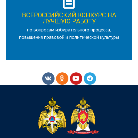
ПОДРОБНЕЕ
ВСЕРОССИЙСКИЙ КОНКУРС НА
для лица старше 18 и моложе 35 лет
ЛУЧШУЮ РАБОТУ
по вопросам избирательного процесса,
ЛУЧШУЮ РАБОТУ
ВСЕРОССИЙСКИЙ КОНКУРС НА
повышения правовой и политической культуры