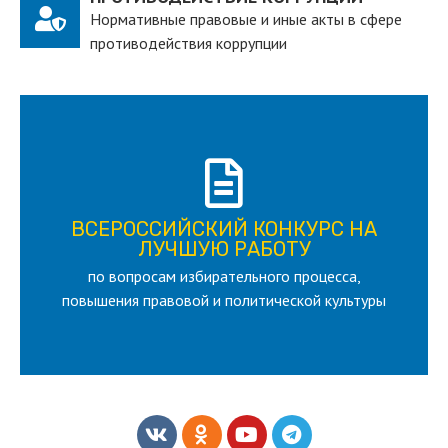
Нормативные правовые и иные акты в сфере
противодействия коррупции
ПОДРОБНЕЕ
ВСЕРОССИЙСКИЙ КОНКУРС НА
для лица старше 18 и моложе 35 лет
ЛУЧШУЮ РАБОТУ
по вопросам избирательного процесса,
ЛУЧШУЮ РАБОТУ
ВСЕРОССИЙСКИЙ КОНКУРС НА
повышения правовой и политической культуры