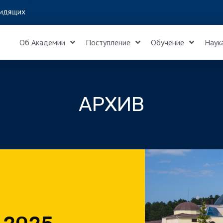
идящих
Об Академии
Поступление
Обучение
Наук
АРХИВ