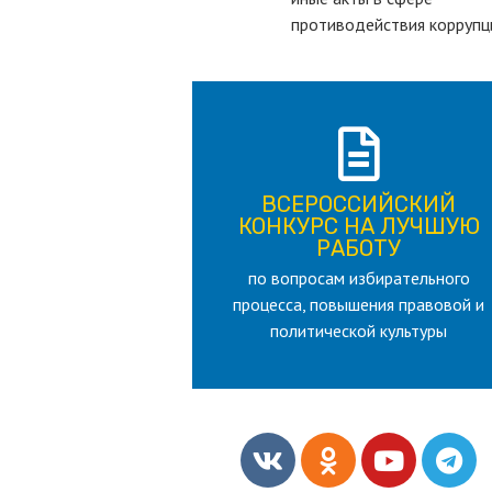
противодействия коррупц
ПОДРОБНЕЕ
ВСЕРОССИЙСКИЙ
лет
КОНКУРС НА ЛУЧШУЮ
для лица старше 18 и моложе 35
РАБОТУ
по вопросам избирательного
РАБОТУ
процесса, повышения правовой и
КОНКУРС НА ЛУЧШУЮ
ВСЕРОССИЙСКИЙ
политической культуры