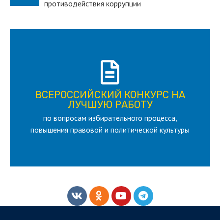
противодействия коррупции
ПОДРОБНЕЕ
ВСЕРОССИЙСКИЙ КОНКУРС НА
для лица старше 18 и моложе 35 лет
ЛУЧШУЮ РАБОТУ
по вопросам избирательного процесса,
ЛУЧШУЮ РАБОТУ
ВСЕРОССИЙСКИЙ КОНКУРС НА
повышения правовой и политической культуры