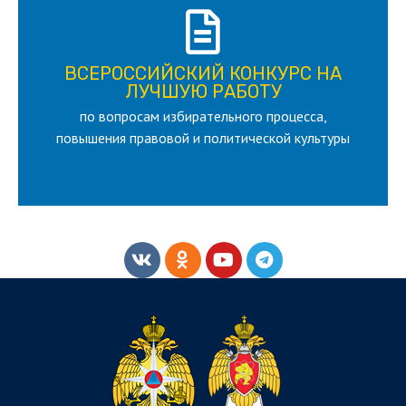
ПОДРОБНЕЕ
ВСЕРОССИЙСКИЙ КОНКУРС НА
для лица старше 18 и моложе 35 лет
ЛУЧШУЮ РАБОТУ
по вопросам избирательного процесса,
ЛУЧШУЮ РАБОТУ
ВСЕРОССИЙСКИЙ КОНКУРС НА
повышения правовой и политической культуры