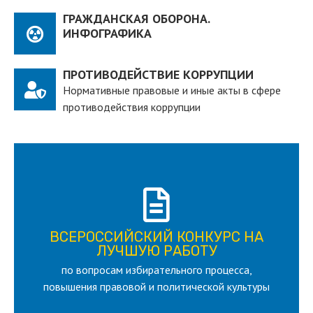
ГРАЖДАНСКАЯ ОБОРОНА.
ИНФОГРАФИКА
ПРОТИВОДЕЙСТВИЕ КОРРУПЦИИ
Нормативные правовые и иные акты в сфере
противодействия коррупции
ПОДРОБНЕЕ
ВСЕРОССИЙСКИЙ КОНКУРС НА
для лица старше 18 и моложе 35 лет
ЛУЧШУЮ РАБОТУ
по вопросам избирательного процесса,
ЛУЧШУЮ РАБОТУ
ВСЕРОССИЙСКИЙ КОНКУРС НА
повышения правовой и политической культуры