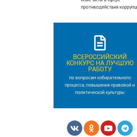
противодействия коррупц
ПОДРОБНЕЕ
ВСЕРОССИЙСКИЙ
лет
КОНКУРС НА ЛУЧШУЮ
для лица старше 18 и моложе 35
РАБОТУ
по вопросам избирательного
РАБОТУ
процесса, повышения правовой и
КОНКУРС НА ЛУЧШУЮ
ВСЕРОССИЙСКИЙ
политической культуры