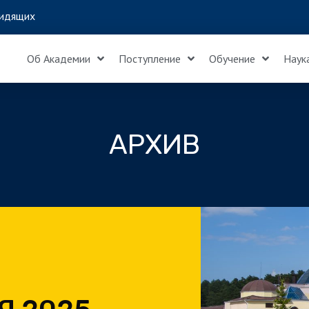
идящих
Об Академии
Поступление
Обучение
Наук
АРХИВ